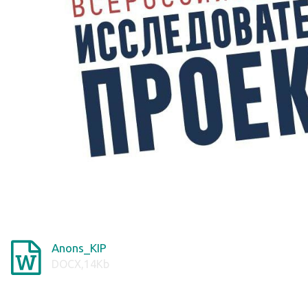
Anons_KIP
DOCX,14Kb