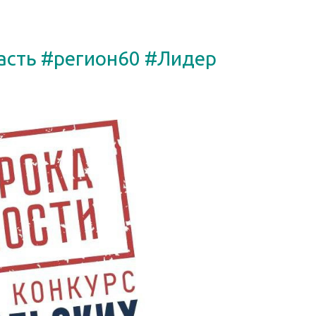
асть
#регион60
#Лидер